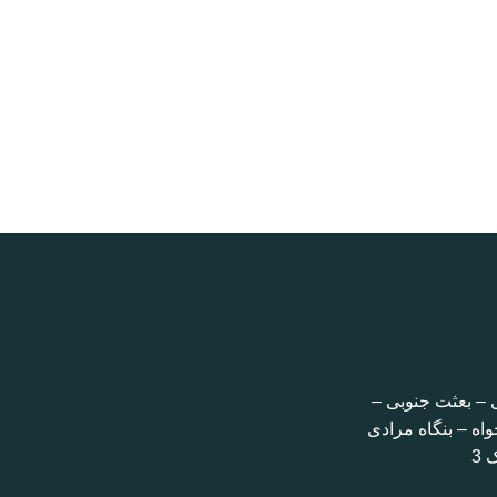
 – بعثت جنوبی –
اه – بنگاه مرادی
 3