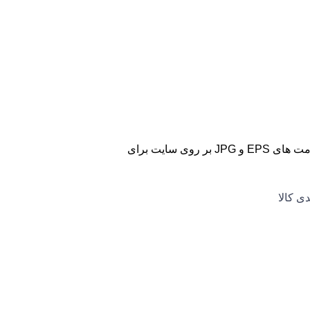
در این سری از علائم و نماد های روی بسته بندی تعداد ۱۱ وکتور با فرمت های EPS و JPG بر روی سایت برای