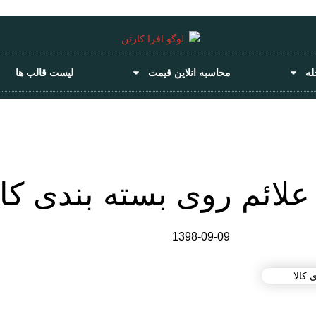
له
محاسبه انلاین قیمت
لیست قالب ها
 علائم روی بسته بندی کال
1398-09-09