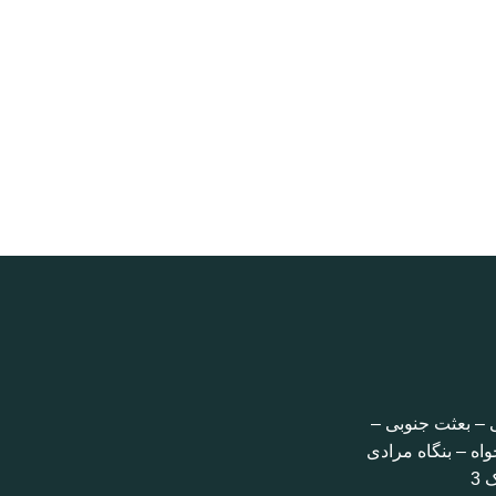
 – بعثت جنوبی –
اه – بنگاه مرادی
 3