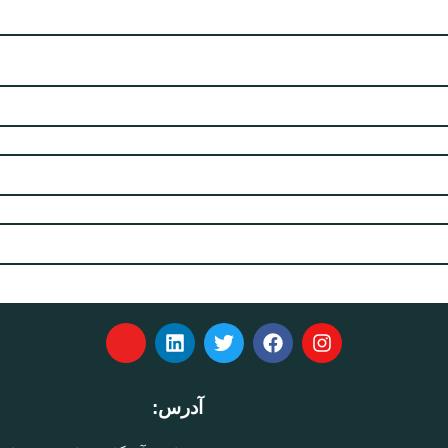
آدرس:
الب :