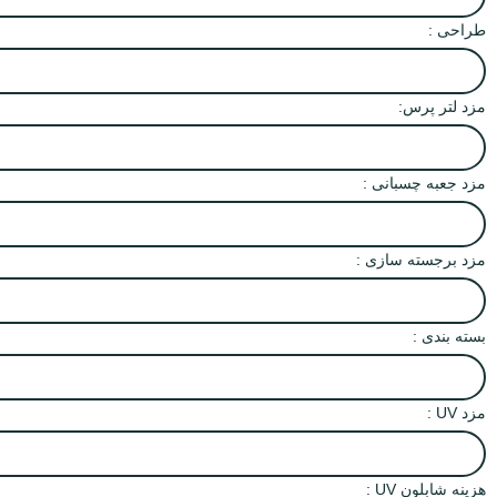
طراحی :
مزد لتر پرس:
مزد جعبه چسبانی :
مزد برجسته سازی :
بسته بندی :
مزد UV :
هزینه شابلون UV :