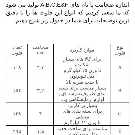
اندازه ضخامت با نام های
A,B,C,E&F
تولید می شود
که
ما سعی کردیم که انواع این فلوت ها را با دقیق
ترین توضیحات برای شما در جدول زیر شرح دهیم.
نوع
ضخامت
تعداد
موارد کاربرد
mm
فلوت
فلوت
برای کالا های بسیار
شکننده
۱۰۸
۴٫۷
A
تا وزن ۱۵ کیلو گرم
مثل تلویزیون
با جذب ضربه بالا
بسیار مناسب برای بسته
۱۵۴
۳٫۲
B
بندی ظروف شیشه ای
,
لوازم ازمایشگاهی و…
بسیار پر کاربرد
برای بسته بندی های
۱۲۸
۴
C
مختلف
تا وزن ۱۲ کیلوگرم
مناسب برای ساخت جعبه
۲۹۵
۱٫۵
E
مثل جعبه کفش